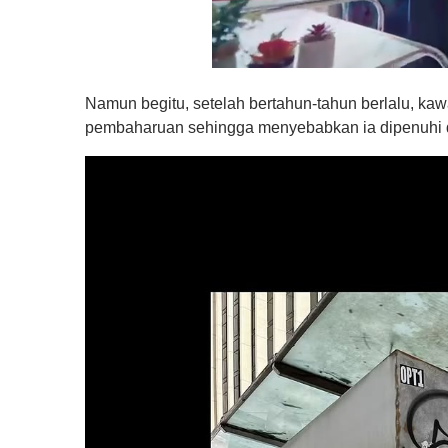
0
o
Namun begitu, setelah bertahun-tahun berlalu, kaw
f
1
pembaharuan sehingga menyebabkan ia dipenuhi 
m
i
n
u
t
e
,
0
V
o
l
u
m
e
0
%