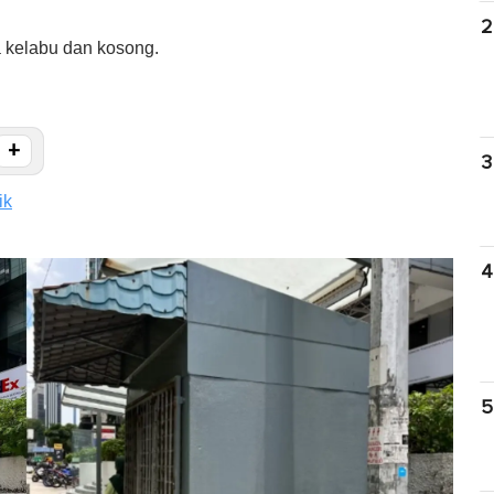
2
 kelabu dan kosong.
+
3
ik
4
5