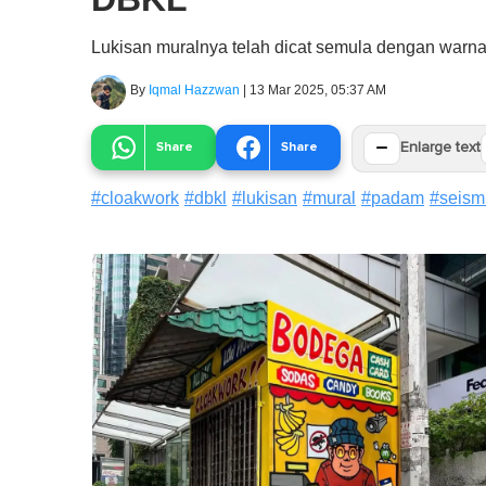
Lukisan muralnya telah dicat semula dengan warna
By
Iqmal Hazzwan
|
13 Mar 2025, 05:37 AM
−
Share
Share
Enlarge text
#
cloakwork
#
dbkl
#
lukisan
#
mural
#
padam
#
seism