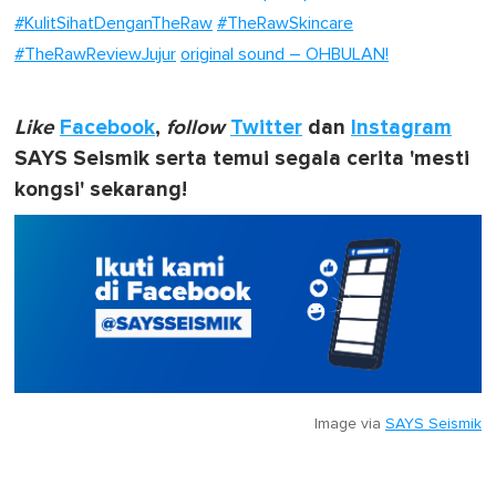
#KulitSihatDenganTheRaw
#TheRawSkincare
#TheRawReviewJujur
original sound – OHBULAN!
Like
Facebook
,
follow
Twitter
dan
Instagram
SAYS Seismik serta temui segala cerita 'mesti
kongsi' sekarang!
Image via
SAYS Seismik