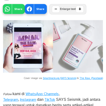
−
+
Share
Share
Enlarge text
Cover image via
Smartmockups (SAYS Seismik)
&
The Raw. (Facebook)
kami di
,
WhatsApp Channels
Follow
,
dan
SAYS Seismik, jadi antara
Telegram
Instagram
TikTok
yang terawal untuk dapatkan berita serta artikel-artikel