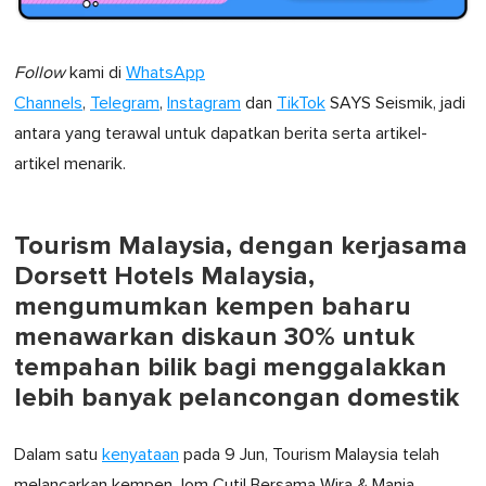
Follow
kami di
WhatsApp
Channels
,
Telegram
,
Instagram
dan
TikTok
SAYS Seismik, jadi
antara yang terawal untuk dapatkan berita serta artikel-
artikel menarik.
Tourism Malaysia, dengan kerjasama
Dorsett Hotels Malaysia,
mengumumkan kempen baharu
menawarkan diskaun 30% untuk
tempahan bilik bagi menggalakkan
lebih banyak pelancongan domestik
Dalam satu
kenyataan
pada 9 Jun, Tourism Malaysia telah
melancarkan kempen Jom Cuti! Bersama Wira & Manja