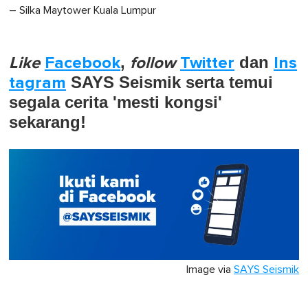
– Silka Maytower Kuala Lumpur
Like
Facebook
,
follow
Twitter
dan
Ins
tagram
SAYS Seismik serta temui
segala cerita 'mesti kongsi'
sekarang!
Image via
SAYS Seismik