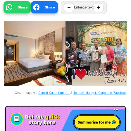
−
+
Share
Share
Enlarge text
Cover image via
Dorsett Kuala Lumpur
&
Tourism Malaysia Corporate (Facebook)