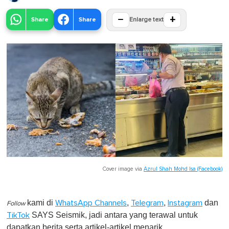
−
+
Share
Share
Enlarge text
Cover image via
Azrul Shah Mohd Isa (Facebook)
kami di
,
,
dan
WhatsApp Channels
Telegram
Instagram
Follow
SAYS Seismik, jadi antara yang terawal untuk
TikTok
dapatkan berita serta artikel-artikel menarik.