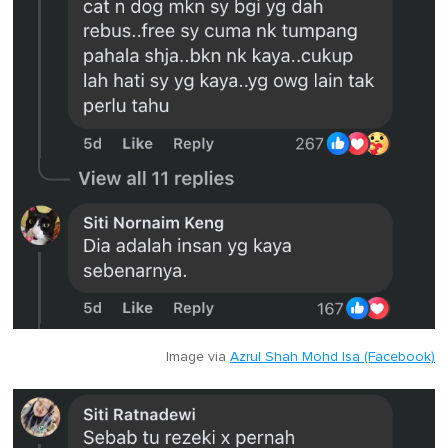
Image via
Azrul Shah Mohd Isa (Facebook)