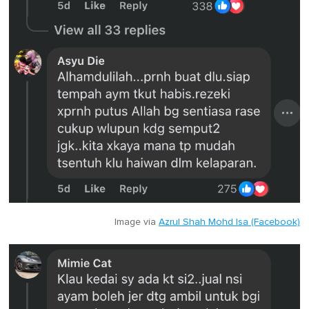
Image via
Azrul Shah Mohd Isa (Facebook)