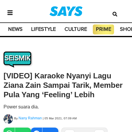
NEWS
LIFESTYLE
CULTURE
PRIME
SHO
SEISMIK
[VIDEO] Karaoke Nyanyi Lagu
Ziana Zain Sampai Tarik, Member
Pula Yang ‘Feeling’ Lebih
Power suara dia.
Nany Rahman
By
|
05 Mar 2021, 07:09 AM