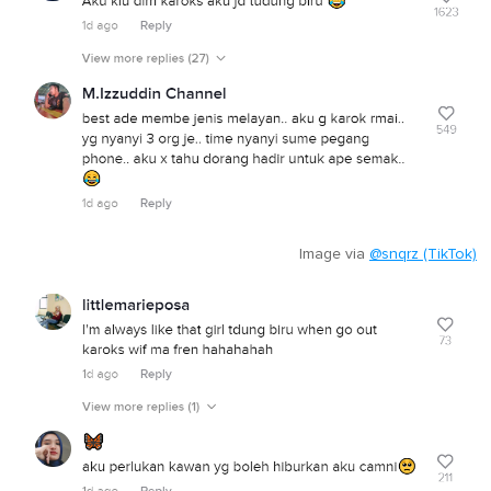
Image via
@snqrz (TikTok)