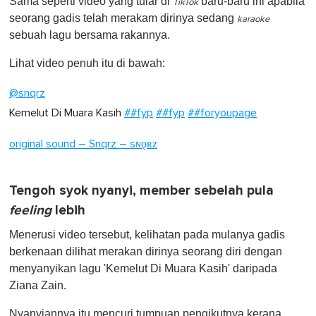
Sama seperti video yang tular di
baru-baru ini apabila
f
TikTok
1
seorang gadis telah merakam dirinya sedang
karaoke
m
sebuah lagu bersama rakannya.
i
n
u
Lihat video penuh itu di bawah:
t
e
@snqrz
,
0
Kemelut Di Muara Kasih
##fyp
##fyp
##foryoupage
original sound – Snqrz – sɴǫʀᴢ
Tengoh syok nyanyi, member sebelah pula
feeling
lebih
Menerusi video tersebut, kelihatan pada mulanya gadis
berkenaan dilihat merakan dirinya seorang diri dengan
menyanyikan lagu 'Kemelut Di Muara Kasih' daripada
Ziana Zain.
Nyanyiannya itu mencuri tumpuan pengikutnya kerana