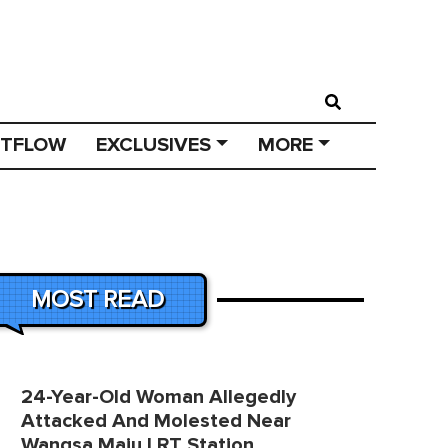
STFLOW
EXCLUSIVES
MORE
MOST READ
24-Year-Old Woman Allegedly
Attacked And Molested Near
Wangsa Maju LRT Station