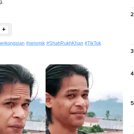
g.
2
+
perkongsian
#
seismik
#
ShahRukhKhan
#
TikTok
3
4
5