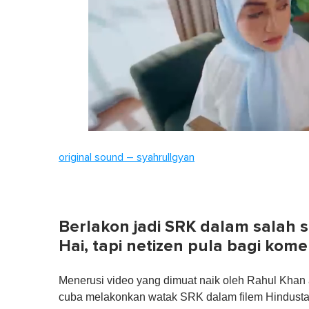
0
of
original sound – syahrullgyan
1
minute,
0
Volume
0%
Berlakon jadi SRK dalam salah 
Hai, tapi netizen pula bagi kome
Menerusi video yang dimuat naik oleh Rahul Khan 
cuba melakonkan watak SRK dalam filem Hindustan