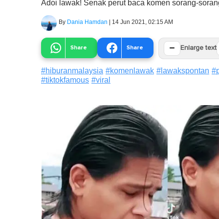
Adoi lawak! Senak perut baca komen sorang-soran
By
Dania Hamdan
|
14 Jun 2021, 02:15 AM
−
Share
Share
Enlarge text
#
hiburanmalaysia
#
komenlawak
#
lawakspontan
#
#
tiktokfamous
#
viral