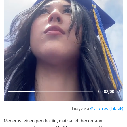
Image via
@a_.shlee (TikTok)
Menerusi video pendek itu, mat salleh berkenaan