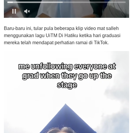
0
o
Baru-baru ini, tular pula beberapa klip video mat salleh
f
1
menggunakan lagu UiTM Di Hatiku ketika hari graduasi
m
mereka telah mendapat perhatian ramai di TikTok.
i
n
u
t
e
,
0