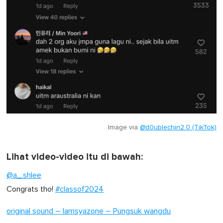
Image via
@d0ublechin2.0 (TikTok)
Lihat video-video itu di bawah:
@a_.shlee
Congrats tho!
#classof2024
original sound – Iamsyazone – Pungsuk wangdu