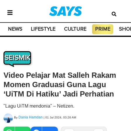
NEWS
LIFESTYLE
CULTURE
PRIME
SHO
SEISMIK
Video Pelajar Mat Salleh Rakam
Momen Graduasi Guna Lagu
‘UiTM Di Hatiku’ Jadi Perhatian
"Lagu UiTM mendonia" – Netizen.
Dania Hamdan
By
|
01 Jul 2024, 03:26 AM