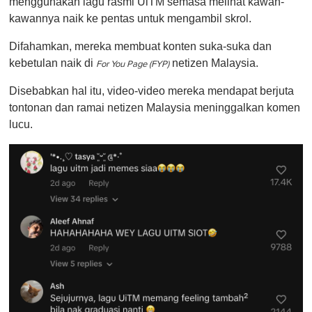
menggunakan lagu rasmi UiTM semasa melihat kawan-
kawannya naik ke pentas untuk mengambil skrol.
Difahamkan, mereka membuat konten suka-suka dan
kebetulan naik di
netizen Malaysia.
For You Page (FYP)
Disebabkan hal itu, video-video mereka mendapat berjuta
tontonan dan ramai netizen Malaysia meninggalkan komen
lucu.