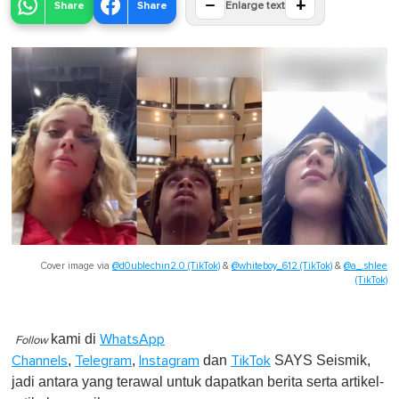
−
+
Share
Share
Enlarge text
Cover image via
@d0ublechin2.0 (TikTok)
&
@whiteboy_612 (TikTok)
&
@a_.shlee
(TikTok)
kami di
WhatsApp
Follow
,
,
dan
SAYS Seismik,
Channels
Telegram
Instagram
TikTok
jadi antara yang terawal untuk dapatkan berita serta artikel-