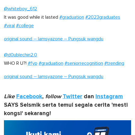
@whiteboy_612
It was good while it lasted
#graduation
#2023graduates
#viral
#college
original sound – Iamsyazone – Pungsuk wangdu
@d0ublechin2.0
WHO R U?!
#fyp
#graduation
#seniorrecognition
#trending
original sound – Iamsyazone – Pungsuk wangdu
Like
Facebook
,
follow
Twitter
dan
Instagram
SAYS Seismik serta temui segala cerita 'mesti
kongsi' sekarang!