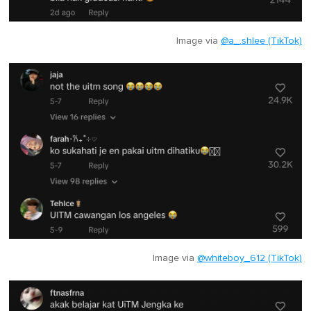
Image via
@a_.shlee (TikTok)
Image via
@whiteboy_612 (TikTok)