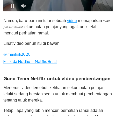
0
o
Namun, baru-baru ini tular sebuah
memaparkan
video
f
slide
1
sekumpulan pelajar yang agak unik telah
presentation
m
mencuri perhatian ramai.
i
n
u
Lihat video penuh itu di bawah:
t
e
@imanhali2020
,
0
Funk da Netflix – Netflix Brasil
Guna Tema Netflix untuk video pembentangan
Menerusi video tersebut, kelihatan sekumpulan pelajar
lelaki sedang bersiap sedia untuk membuat pembentangan
tentang tajuk mereka.
Tetapi, apa yang lebih mencuri perhatian ramai adalah