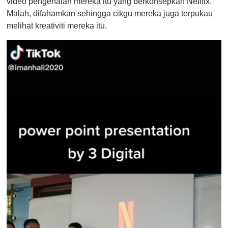
video pengenalan mereka itu yang berkonsepkan Netflix.
Malah, difahamkan sehingga cikgu mereka juga terpukau
melihat kreativiti mereka itu.