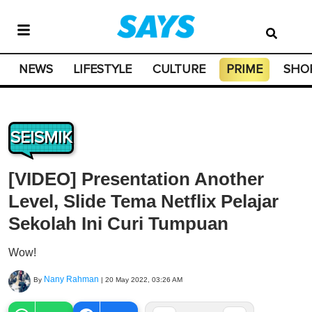
NEWS
LIFESTYLE
CULTURE
PRIME
SHO
SEISMIK
[VIDEO] Presentation Another
Level, Slide Tema Netflix Pelajar
Sekolah Ini Curi Tumpuan
Wow!
Nany Rahman
By
|
20 May 2022, 03:26 AM