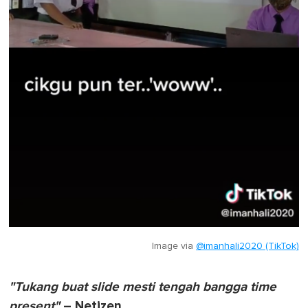
Image via
@imanhali2020 (TikTok)
"Tukang buat slide mesti tengah bangga time
present"
– Netizen