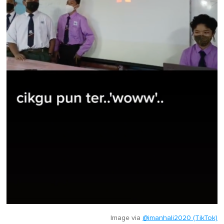
Image via
@imanhali2020 (TikTok)