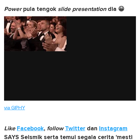
Power
pula tengok
slide presentation
dia 😀
via GIPHY
Like
Facebook
,
follow
Twitter
dan
Instagram
SAYS Seismik serta temui segala cerita 'mesti