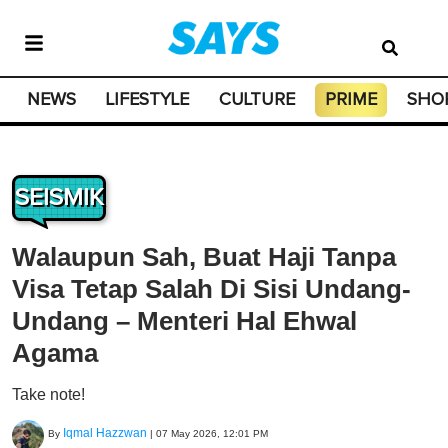
NEWS
LIFESTYLE
CULTURE
PRIME
SHO
SEISMIK
Walaupun Sah, Buat Haji Tanpa
Visa Tetap Salah Di Sisi Undang-
Undang – Menteri Hal Ehwal
Agama
Take note!
Iqmal Hazzwan
By
|
07 May 2026, 12:01 PM