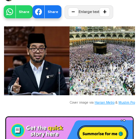
−
+
Share
Share
Enlarge text
Cover image via
Harian Metro
&
Muslim Pro