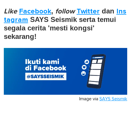
Like
Facebook
,
follow
Twitter
dan
Ins
tagram
SAYS Seismik serta temui
segala cerita 'mesti kongsi'
sekarang!
Image via
SAYS Seismik