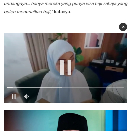
undangnya… hanya mereka yang punya visa haji sahaja yang
boleh menunaikan haji,"
katanya.
×
0
of
1
minute,
0