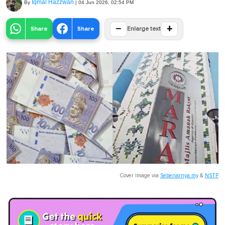
Iqmal Hazzwan
By
|
04 Jun 2026, 02:54 PM
−
+
Share
Share
Enlarge text
Cover image via
Sebenarnya.my
&
NSTP