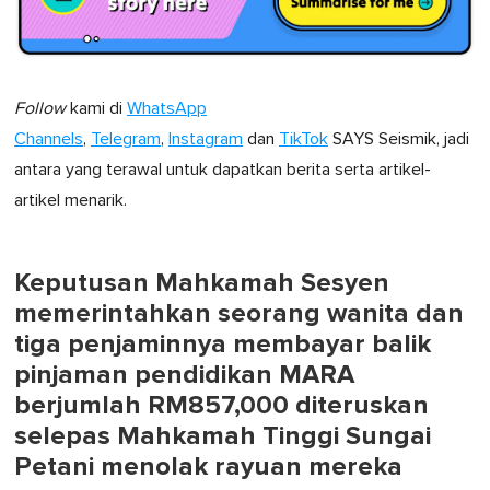
Follow
kami di
WhatsApp
Channels
,
Telegram
,
Instagram
dan
TikTok
SAYS Seismik, jadi
antara yang terawal untuk dapatkan berita serta artikel-
artikel menarik.
Keputusan Mahkamah Sesyen
memerintahkan seorang wanita dan
tiga penjaminnya membayar balik
pinjaman pendidikan MARA
berjumlah RM857,000 diteruskan
selepas Mahkamah Tinggi Sungai
Petani menolak rayuan mereka