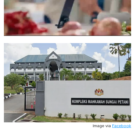
0
seconds
of
1
minute,
0
Image via
Facebook