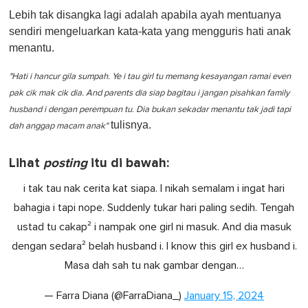
Lebih tak disangka lagi adalah apabila ayah mentuanya
sendiri mengeluarkan kata-kata yang mengguris hati anak
menantu.
"Hati i hancur gila sumpah. Ye i tau girl tu memang kesayangan ramai even
pak cik mak cik dia. And parents dia siap bagitau i jangan pisahkan family
husband i dengan perempuan tu. Dia bukan sekadar menantu tak jadi tapi
tulisnya.
dah anggap macam anak"
Lihat
posting
itu di bawah:
i tak tau nak cerita kat siapa. I nikah semalam i ingat hari
bahagia i tapi nope. Suddenly tukar hari paling sedih. Tengah
ustad tu cakap² i nampak one girl ni masuk. And dia masuk
dengan sedara² belah husband i. I know this girl ex husband i.
Masa dah sah tu nak gambar dengan…
— Farra Diana (@FarraDiana_)
January 15, 2024