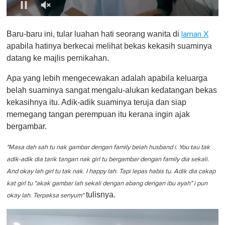
0
o
Baru-baru ini, tular luahan hati seorang wanita di
laman X
f
1
apabila hatinya berkecai melihat bekas kekasih suaminya
m
datang ke majlis pernikahan.
i
n
u
Apa yang lebih mengecewakan adalah apabila keluarga
t
belah suaminya sangat mengalu-alukan kedatangan bekas
e
,
kekasihnya itu. Adik-adik suaminya teruja dan siap
0
memegang tangan perempuan itu kerana ingin ajak
bergambar.
"Masa dah sah tu nak gambar dengan family belah husband i. You tau tak
adik-adik dia tarik tangan nak girl tu bergambar dengan family dia sekali.
And okay lah girl tu tak nak. I happy lah. Tapi lepas habis tu. Adik dia cakap
kat girl tu "akak gambar lah sekali dengan abang dengan ibu ayah" i pun
tulisnya.
okay lah. Terpaksa senyum"