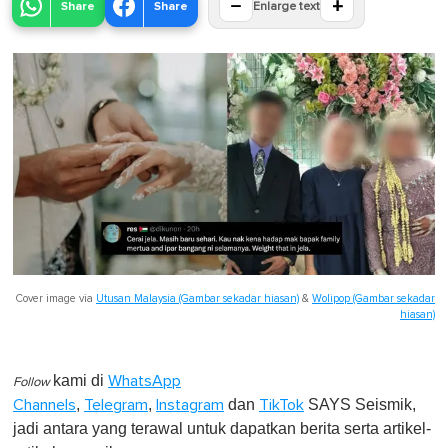
−
+
Share
Share
Enlarge text
Cover image via
Utusan Malaysia (Gambar sekadar hiasan)
&
Wolipop (Gambar sekadar
hiasan)
kami di
WhatsApp
Follow
,
,
dan
SAYS Seismik,
Channels
Telegram
Instagram
TikTok
jadi antara yang terawal untuk dapatkan berita serta artikel-