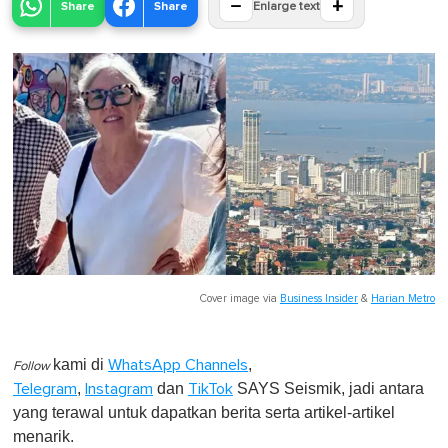
−
+
Share
Share
Enlarge text
Cover image via
Business Insider
&
Harian Metro
kami di
,
WhatsApp Channels
Follow
,
dan
SAYS Seismik, jadi antara
Telegram
Instagram
TikTok
yang terawal untuk dapatkan berita serta artikel-artikel
menarik.