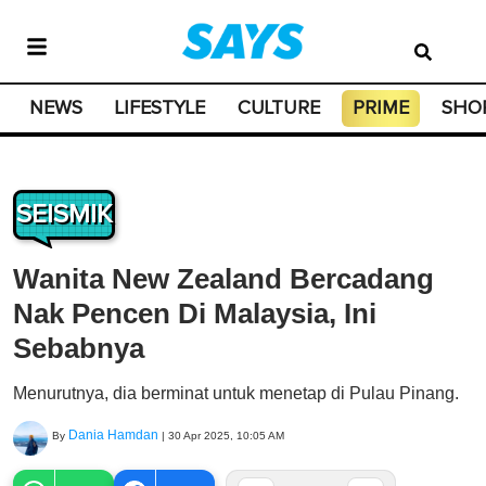
NEWS
LIFESTYLE
CULTURE
PRIME
SHO
SEISMIK
Wanita New Zealand Bercadang
Nak Pencen Di Malaysia, Ini
Sebabnya
Menurutnya, dia berminat untuk menetap di Pulau Pinang.
Dania Hamdan
By
|
30 Apr 2025, 10:05 AM