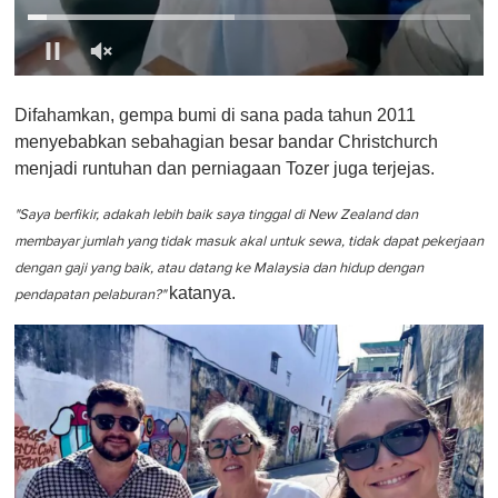
0
o
Difahamkan, gempa bumi di sana pada tahun 2011
f
1
menyebabkan sebahagian besar bandar Christchurch
m
menjadi runtuhan dan perniagaan Tozer juga terjejas.
i
n
u
"Saya berfikir, adakah lebih baik saya tinggal di New Zealand dan
t
e
membayar jumlah yang tidak masuk akal untuk sewa, tidak dapat pekerjaan
,
dengan gaji yang baik, atau datang ke Malaysia dan hidup dengan
0
katanya.
pendapatan pelaburan?"