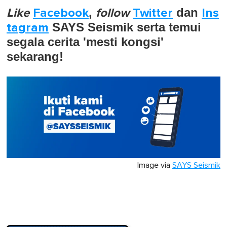
Like
Facebook
,
follow
Twitter
dan
Ins
tagram
SAYS Seismik serta temui
segala cerita 'mesti kongsi'
sekarang!
Image via
SAYS Seismik