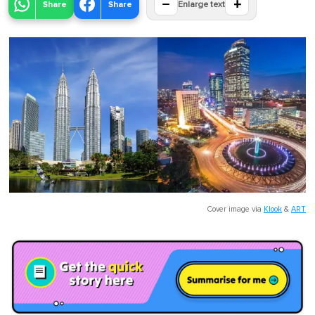
−
+
Share
Share
Enlarge text
Cover image via
Klook
&
ART