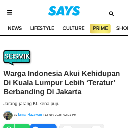
NEWS
LIFESTYLE
CULTURE
PRIME
SHO
SEISMIK
Warga Indonesia Akui Kehidupan
Di Kuala Lumpur Lebih ‘Teratur’
Berbanding Di Jakarta
Jarang-jarang KL kena puji.
Iqmal Hazzwan
By
|
12 Nov 2025, 02:01 PM