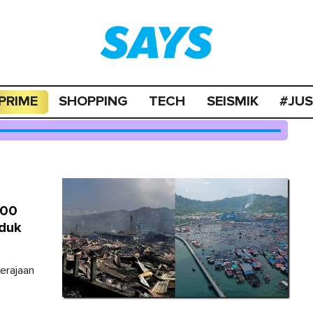
PRIME
SHOPPING
TECH
SEISMIK
#JU
000
duk
erajaan