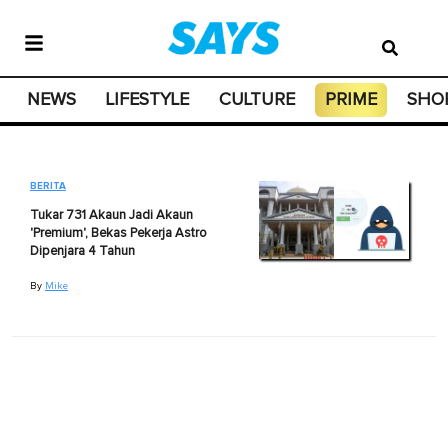
NEWS
LIFESTYLE
CULTURE
PRIME
SHO
BERITA
Tukar 731 Akaun Jadi Akaun
'Premium', Bekas Pekerja Astro
Dipenjara 4 Tahun
By
Mike