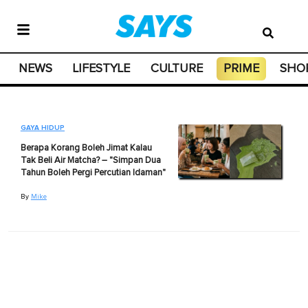
NEWS
LIFESTYLE
CULTURE
PRIME
SHO
GAYA HIDUP
Berapa Korang Boleh Jimat Kalau
Tak Beli Air Matcha? – "Simpan Dua
Tahun Boleh Pergi Percutian Idaman"
By
Mike