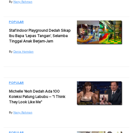
By
Nany Rahman
POPULAR
Staf Indoor Playground Dedah Sikap
Ibu Bapa 'Lepas Tangan', Selamba
Tinggal Anak Berjam-Jam
By
Dania Hamdan
POPULAR
Michelle Yeoh Dedah Ada 100
Koleksi Patung Labubu – "I Think
They Look Like Me"
By
Nany Rahman
POPULAR