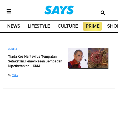
NEWS
LIFESTYLE
CULTURE
PRIME
SHO
BERITA
Tiada Kes Hantavirus Tempatan
Setakat Ini, Pemeriksaan Sempadan
Diperketatkan – KKM
By
Mike