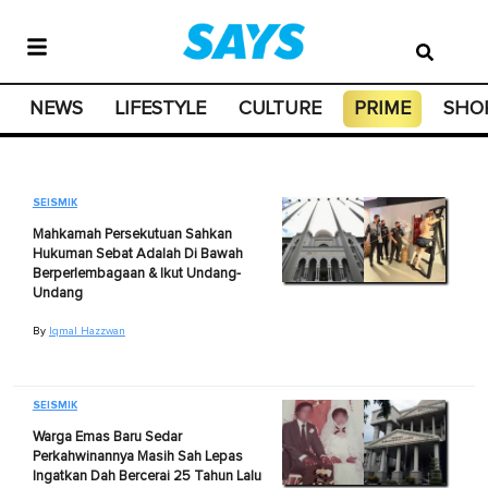
NEWS
LIFESTYLE
CULTURE
PRIME
SHO
SEISMIK
Mahkamah Persekutuan Sahkan
Hukuman Sebat Adalah Di Bawah
Berperlembagaan & Ikut Undang-
Undang
By
Iqmal Hazzwan
SEISMIK
Warga Emas Baru Sedar
Perkahwinannya Masih Sah Lepas
Ingatkan Dah Bercerai 25 Tahun Lalu