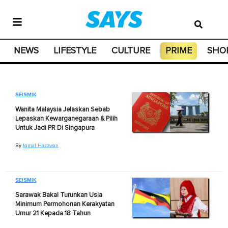
NEWS
LIFESTYLE
CULTURE
PRIME
SHO
SEISMIK
Wanita Malaysia Jelaskan Sebab
Lepaskan Kewarganegaraan & Pilih
Untuk Jadi PR Di Singapura
By
Iqmal Hazzwan
SEISMIK
Sarawak Bakal Turunkan Usia
Minimum Permohonan Kerakyatan
Umur 21 Kepada 18 Tahun