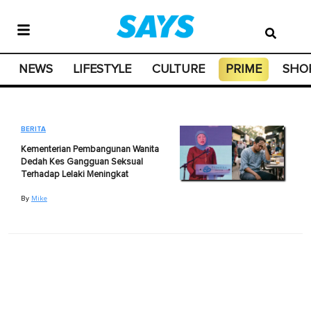
NEWS
LIFESTYLE
CULTURE
PRIME
SHO
BERITA
Kementerian Pembangunan Wanita
Dedah Kes Gangguan Seksual
Terhadap Lelaki Meningkat
By
Mike