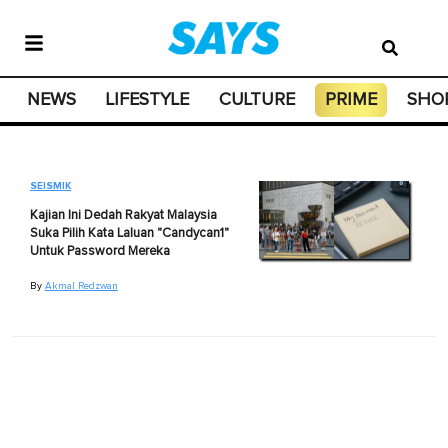
NEWS
LIFESTYLE
CULTURE
PRIME
SHO
SEISMIK
Kajian Ini Dedah Rakyat Malaysia
Suka Pilih Kata Laluan "Candycan1"
Untuk Password Mereka
By
Akmal Redzwan