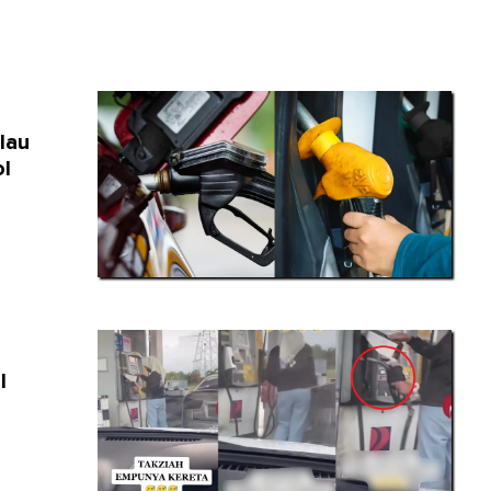
lau
ol
l