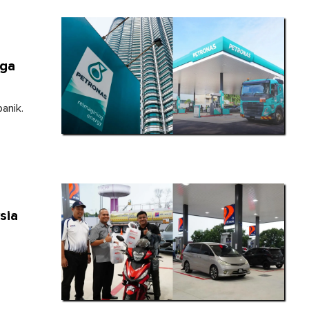
gga
anik.
sia