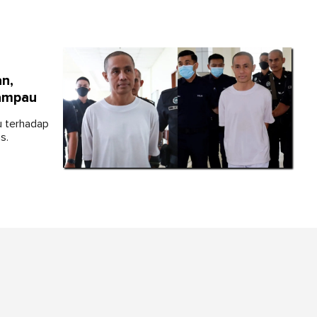
n,
ampau
u terhadap
s.