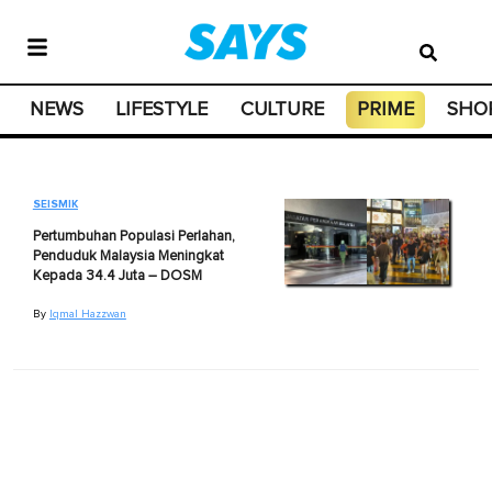
NEWS
LIFESTYLE
CULTURE
PRIME
SHO
SEISMIK
Pertumbuhan Populasi Perlahan,
Penduduk Malaysia Meningkat
Kepada 34.4 Juta – DOSM
By
Iqmal Hazzwan