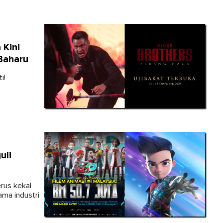
 Kini
Baharu
i!
uli
erus kekal
ma industri