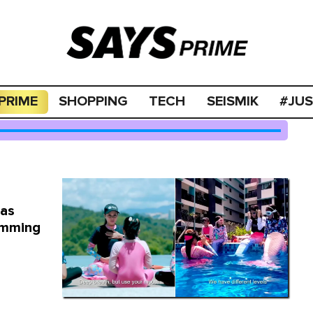
PRIME
SHOPPING
TECH
SEISMIK
#JU
Has
imming