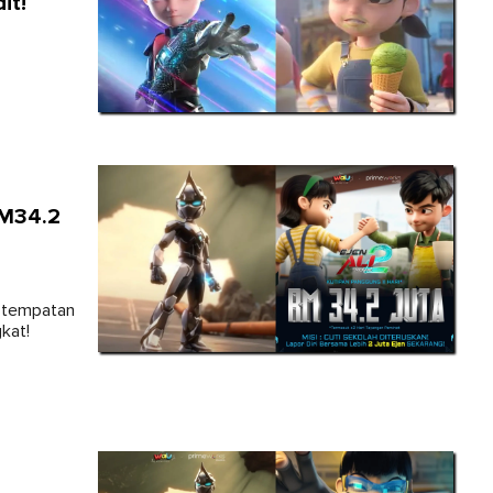
it!
RM34.2
i tempatan
kat!