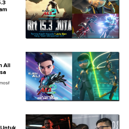
5.3
gam
 Ali
asa
mosi!
 Untuk