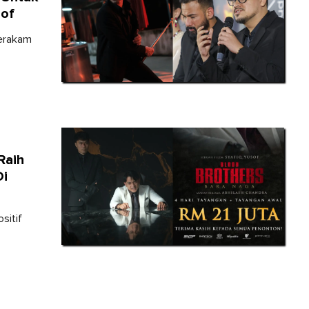
sof
merakam
Raih
Di
sitif