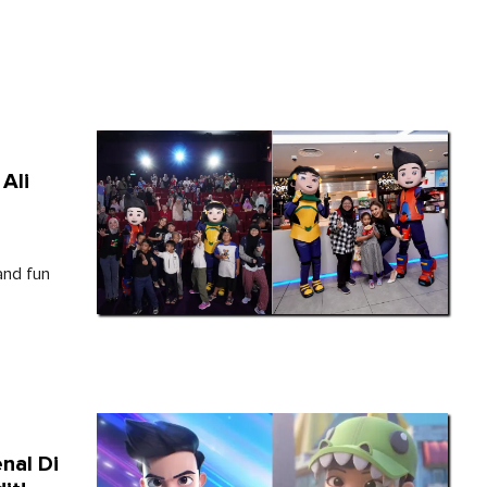
Ali
and fun
nal Di