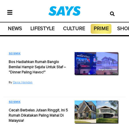
NEWS
LIFESTYLE
CULTURE
PRIME
SHO
SEISMIK
Bos Hadiahkan Rumah Banglo
Bernilai Hampir Sejuta Untuk Staf –
"Dinner Paling Havoc!"
By
Dania Hamdan
SEISMIK
Cecah Berbelas Jutaan Ringgit, Ini 5
Rumah Dikatakan Paling Mahal Di
Malaysia!