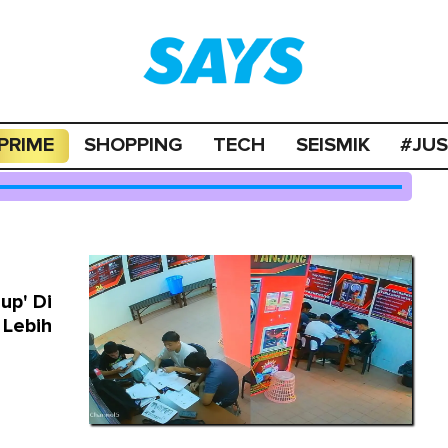
PRIME
SHOPPING
TECH
SEISMIK
#JU
up' Di
 Lebih