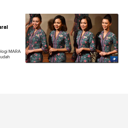
rai
nologi MARA
sudah