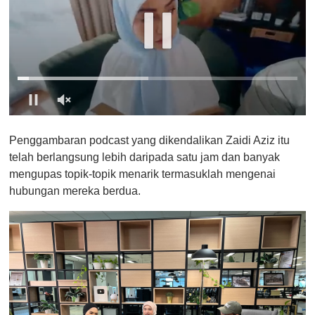
0
o
Penggambaran podcast yang dikendalikan Zaidi Aziz itu
f
1
telah berlangsung lebih daripada satu jam dan banyak
m
mengupas topik-topik menarik termasuklah mengenai
i
n
hubungan mereka berdua.
u
t
e
,
0