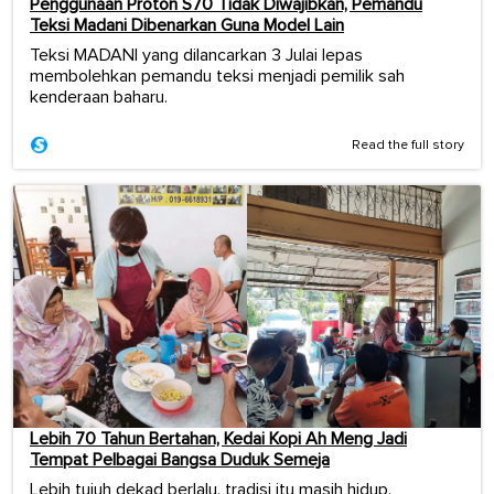
Penggunaan Proton S70 Tidak Diwajibkan, Pemandu
Teksi Madani Dibenarkan Guna Model Lain
Teksi MADANI yang dilancarkan 3 Julai lepas
membolehkan pemandu teksi menjadi pemilik sah
kenderaan baharu.
Read the full story
Lebih 70 Tahun Bertahan, Kedai Kopi Ah Meng Jadi
Tempat Pelbagai Bangsa Duduk Semeja
Lebih tujuh dekad berlalu, tradisi itu masih hidup.