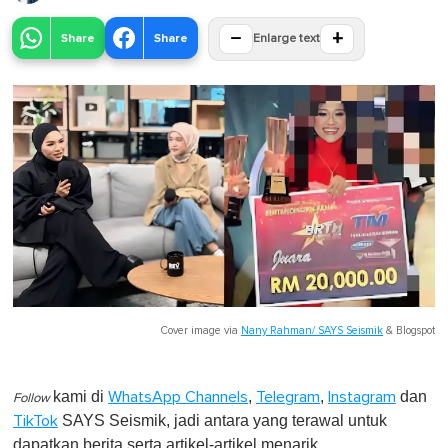
−
+
Share
Share
Enlarge text
Cover image via
Nany Rahman/ SAYS Seismik
&
Blogspot
kami di
,
,
dan
WhatsApp Channels
Telegram
Instagram
Follow
SAYS Seismik, jadi antara yang terawal untuk
TikTok
dapatkan berita serta artikel-artikel menarik.