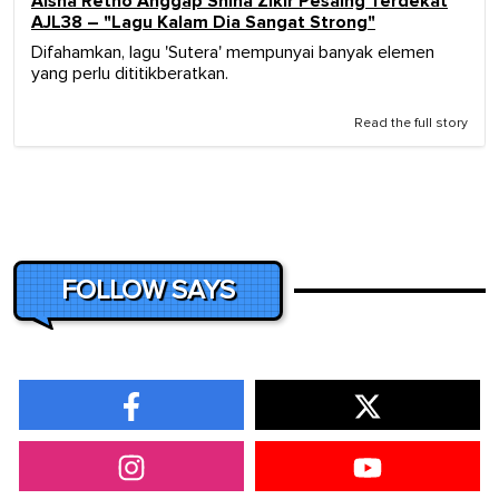
Aisha Retno Anggap Shiha Zikir Pesaing Terdekat
AJL38 – "Lagu Kalam Dia Sangat Strong"
Difahamkan, lagu 'Sutera' mempunyai banyak elemen
yang perlu dititikberatkan.
Read the full story
FOLLOW SAYS