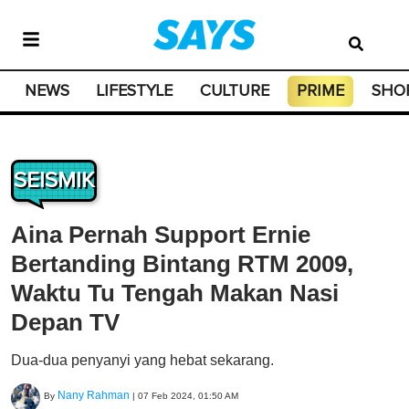
NEWS
LIFESTYLE
CULTURE
PRIME
SHO
SEISMIK
Aina Pernah Support Ernie
Bertanding Bintang RTM 2009,
Waktu Tu Tengah Makan Nasi
Depan TV
Dua-dua penyanyi yang hebat sekarang.
Nany Rahman
By
|
07 Feb 2024, 01:50 AM