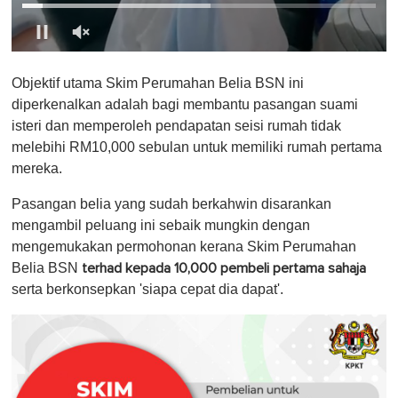
0
o
Objektif utama Skim Perumahan Belia BSN ini
f
1
diperkenalkan adalah bagi membantu pasangan suami
m
isteri dan memperoleh pendapatan seisi rumah tidak
i
n
melebihi RM10,000 sebulan untuk memiliki rumah pertama
u
mereka.
t
e
,
Pasangan belia yang sudah berkahwin disarankan
0
mengambil peluang ini sebaik mungkin dengan
mengemukakan permohonan kerana Skim Perumahan
Belia BSN
terhad kepada 10,000 pembeli pertama sahaja
serta berkonsepkan 'siapa cepat dia dapat'.