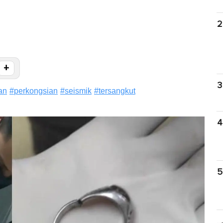
2
+
3
an
#
perkongsian
#
seismik
#
tersangkut
4
5