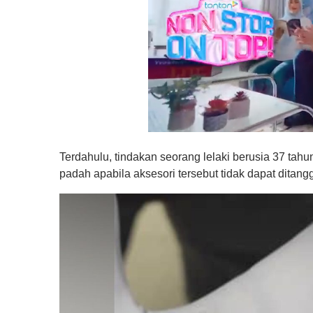
0
s
Terdahulu, tindakan seorang lelaki berusia 37 t
e
c
padah apabila aksesori tersebut tidak dapat ditang
o
n
d
s
o
f
1
m
i
n
u
t