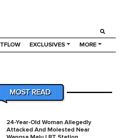
STFLOW
EXCLUSIVES
MORE
MOST READ
24-Year-Old Woman Allegedly
Attacked And Molested Near
Wangsa Maju LRT Station