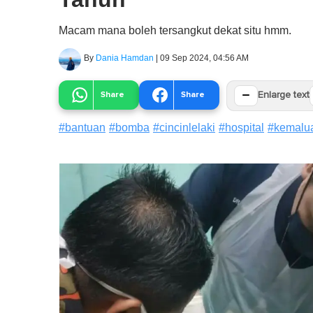
Macam mana boleh tersangkut dekat situ hmm.
By
Dania Hamdan
|
09 Sep 2024, 04:56 AM
−
Share
Share
Enlarge text
#
bantuan
#
bomba
#
cincinlelaki
#
hospital
#
kemalu