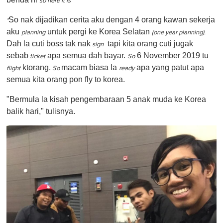
so here it is
So nak dijadikan cerita aku dengan 4 orang kawan sekerja
"
aku
untuk pergi ke Korea Selatan
planning
(one year planning).
Dah la cuti boss tak nak
tapi kita orang cuti jugak
sign
sebab
apa semua dah bayar.
6 November 2019 tu
ticket
So
ktorang.
macam biasa la
apa yang patut apa
flight
So
ready
semua kita orang pon fly to korea.
"Bermula la kisah pengembaraan 5 anak muda ke Korea
balik hari," tulisnya.