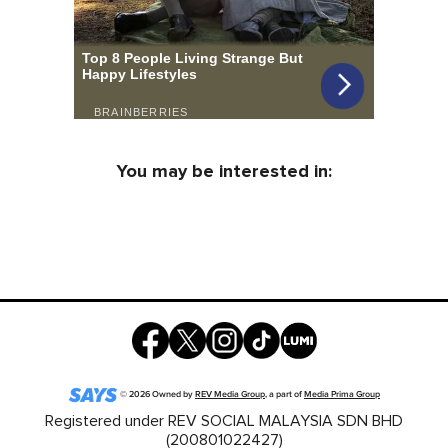
You may be interested in:
©
2026
Owned by
REV Media Group
, a part of
Media Prima Group
Registered under REV SOCIAL MALAYSIA SDN BHD
(200801022427)