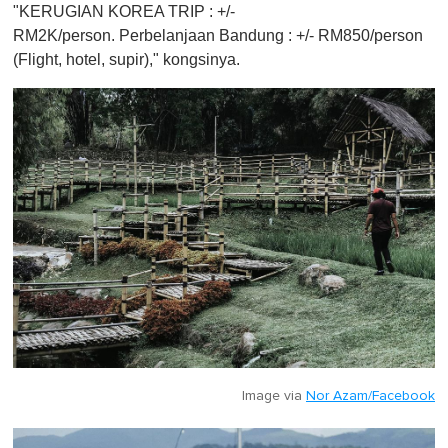
"KERUGIAN KOREA TRIP : +/-
RM2K/person. Perbelanjaan Bandung : +/- RM850/person
(Flight, hotel, supir) ," kongsinya.
Image via
Nor Azam/Facebook