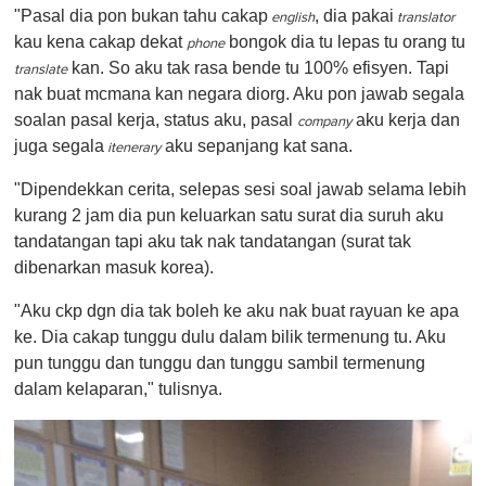
"Pasal dia pon bukan tahu cakap
, dia pakai
english
translator
kau kena cakap dekat
bongok dia tu lepas tu orang tu
phone
kan. So aku tak rasa bende tu 100% efisyen. Tapi
translate
nak buat mcmana kan negara diorg. Aku pon jawab segala
soalan pasal kerja, status aku, pasal
aku kerja dan
company
juga segala
aku sepanjang kat sana.
itenerary
"Dipendekkan cerita, selepas sesi soal jawab selama lebih
kurang 2 jam dia pun keluarkan satu surat dia suruh aku
tandatangan tapi aku tak nak tandatangan (surat tak
dibenarkan masuk korea).
"Aku ckp dgn dia tak boleh ke aku nak buat rayuan ke apa
ke. Dia cakap tunggu dulu dalam bilik termenung tu. Aku
pun tunggu dan tunggu dan tunggu sambil termenung
dalam kelaparan," tulisnya.