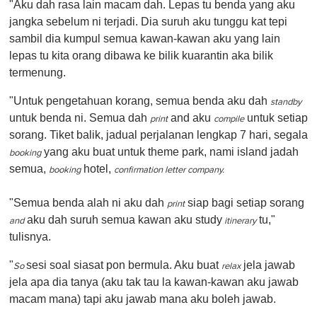
"Aku dah rasa lain macam dah. Lepas tu benda yang aku
jangka sebelum ni terjadi. Dia suruh aku tunggu kat tepi
sambil dia kumpul semua kawan-kawan aku yang lain
lepas tu kita orang dibawa ke bilik kuarantin aka bilik
termenung.
"Untuk pengetahuan korang, semua benda aku dah
standby
untuk benda ni. Semua dah
and aku
untuk setiap
print
compile
sorang. Tiket balik, jadual perjalanan lengkap 7 hari, segala
yang aku buat untuk theme park, nami island jadah
booking
semua,
hotel,
booking
confirmation letter company.
"Semua benda alah ni aku dah
siap bagi setiap sorang
print
aku dah suruh semua kawan aku study
tu,"
and
itinerary
tulisnya.
"
sesi soal siasat pon bermula. Aku buat
jela jawab
So
relax
jela apa dia tanya (aku tak tau la kawan-kawan aku jawab
macam mana) tapi aku jawab mana aku boleh jawab.