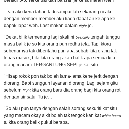
beratur 3-3. Terkeluar dari barisan je kena marah weh!
"Dari aku kena tahan tadi sampai lah sekarang ni aku
dengan member-member aku tiada dapat air ke apa ke
bapak lapar weh. Last makan dalam
je.
flight
"Dekat bilik termenung lagi skali ni
tengah tunggu
basically
masa balik je so kita orang pun redha jela. Tapi ktorg
sebenarnya tak diberitahu pun apa sebab kita orang tak
lepas masuk, bila kita orang akan balik apa semua kita
orang macam TERGANTUNG SEPI je kat situ.
"Hisap rokok pon tak boleh lama-lama kene jerit dengan
diorang. Babi sungguh layanan diorang. Lagi sejam gitu
sebelum
kita orang baru dia orang bagi kita orang roti
flight
dengan air satu. Tu je…
"So aku pun tanya dengan salah sorang sekuriti kat situ
yang macam okay sikit boleh tak tengok kan kat
white board
tu kita orang balik pukul berapa.