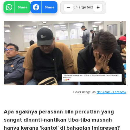
−
+
Share
Share
Enlarge text
Cover image via
Nor Azam / Facebook
Apa agaknya perasaan bila percutian yang
sangat dinanti-nantikan tiba-tiba musnah
hanya kerana 'kantoi' di bahagian Imigresen?