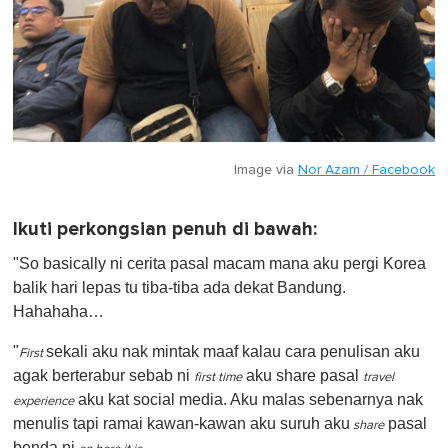
Image via
Nor Azam / Facebook
Ikuti perkongsian penuh di bawah:
"So basically ni cerita pasal macam mana aku pergi Korea
balik hari lepas tu tiba-tiba ada dekat Bandung.
Hahahaha…
"
sekali aku nak mintak maaf kalau cara penulisan aku
First
agak berterabur sebab ni
aku share pasal
first time
travel
aku kat social media. Aku malas sebenarnya nak
experience
menulis tapi ramai kawan-kawan aku suruh aku
pasal
share
benda ni