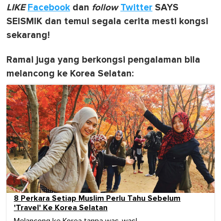
LIKE
Facebook
dan
follow
Twitter
SAYS
SEISMIK dan temui segala cerita mesti kongsi
sekarang!
Ramai juga yang berkongsi pengalaman bila
melancong ke Korea Selatan:
8 Perkara Setiap Muslim Perlu Tahu Sebelum
'Travel' Ke Korea Selatan
Melancong ke Korea tanpa was-was!