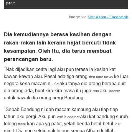
perut
Image via
Nor Azam / Facebook
Dia kemudiannya berasa kasihan dengan
rakan-rakan lain kerana hajat bercuti tidak
kesampaian. Oleh itu, dia terus membuat
perancangan baru.
"Nak dijadikan cerita lagi aku pun terasa la kesian kat
kawan-kawan aku. Pasal ada tiga orang
ke luar
first time travel
negara kena macam ni.
aku tanya dia orang berapa duit
So
dia orang ada, buat kira-kira masa itu juga
aku
and
decide
untuk bawak dia orang pergi Bandung.
"Sebab Bandung ni dah macam kampung aku tiap-tiap
tahun aku pergi. Aku pun
aku kat bandung suruh
call la contact
tolong
kan apa yg patut, yelah benda betul-betul
book
last
minit. Dia pon setuju nak tolong semua Alhamdulillah.