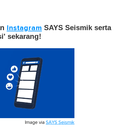
an
Instagram
SAYS Seismik serta
si' sekarang!
Image via
SAYS Seismik