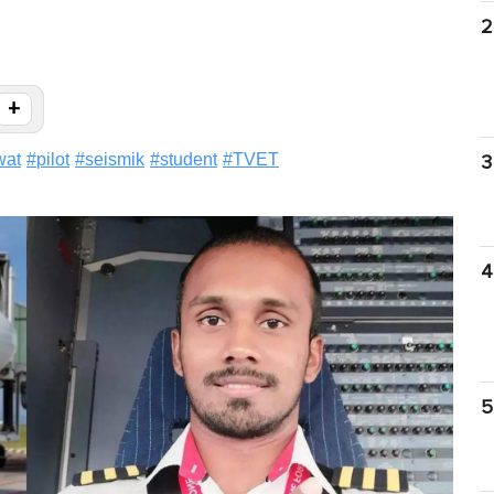
2
+
wat
#
pilot
#
seismik
#
student
#
TVET
3
4
5