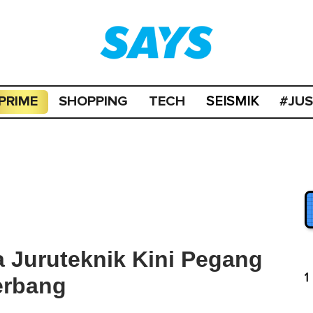
PRIME
SHOPPING
TECH
#JU
SEISMIK
 Juruteknik Kini Pegang
1
erbang