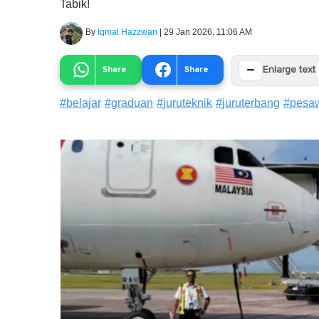
Tabik!
By
Iqmal Hazzwan
|
29 Jan 2026, 11:06 AM
−
Share
Share
Enlarge text
#
belajar
#
graduan
#
juruteknik
#
juruterbang
#
pesa