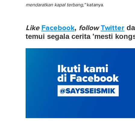
mendaratkan kapal terbang,"
katanya.
Like
Facebook
,
follow
Twitter
d
temui segala cerita 'mesti kong