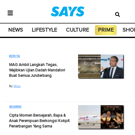
NEWS
LIFESTYLE
CULTURE
PRIME
SHO
BERITA
MAG Ambil Langkah Tegas,
Wajibkan Ujian Dadah Mandatori
Buat Semua Juruterbang
By
Mike
SEISMIK
Cipta Momen Bersejarah, Bapa &
Anak Perempuan Berkongsi Kokpit
Penerbangan Yang Sama