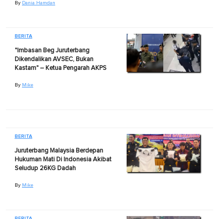
By
Dania Hamdan
BERITA
"Imbasan Beg Juruterbang
Dikendalikan AVSEC, Bukan
Kastam" – Ketua Pengarah AKPS
By
Mike
BERITA
Juruterbang Malaysia Berdepan
Hukuman Mati Di Indonesia Akibat
Seludup 26KG Dadah
By
Mike
BERITA