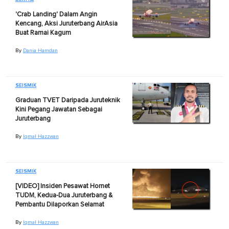
'Crab Landing' Dalam Angin
Kencang, Aksi Juruterbang AirAsia
Buat Ramai Kagum
By
Dania Hamdan
SEISMIK
Graduan TVET Daripada Juruteknik
Kini Pegang Jawatan Sebagai
Juruterbang
By
Iqmal Hazzwan
SEISMIK
[VIDEO] Insiden Pesawat Hornet
TUDM, Kedua-Dua Juruterbang &
Pembantu Dilaporkan Selamat
By
Iqmal Hazzwan