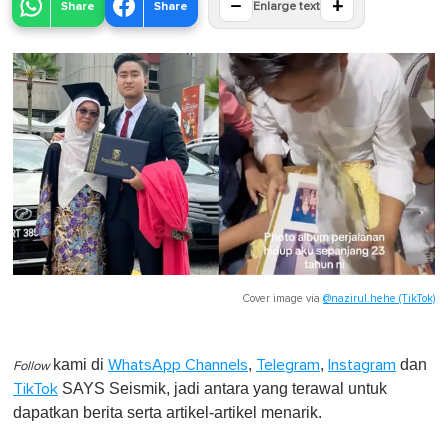
−
+
Share
Share
Enlarge text
Cover image via
@nazirul.hehe (TikTok)
kami di
,
,
dan
WhatsApp Channels
Telegram
Instagram
Follow
SAYS Seismik, jadi antara yang terawal untuk
TikTok
dapatkan berita serta artikel-artikel menarik.