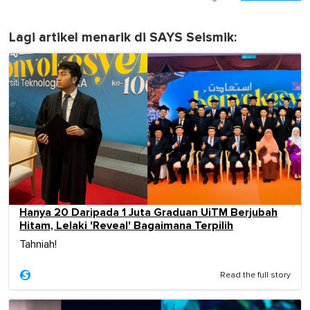
Lagi artikel menarik di SAYS Seismik:
Hanya 20 Daripada 1 Juta Graduan UiTM Berjubah
Hitam, Lelaki 'Reveal' Bagaimana Terpilih
Tahniah!
Read the full story