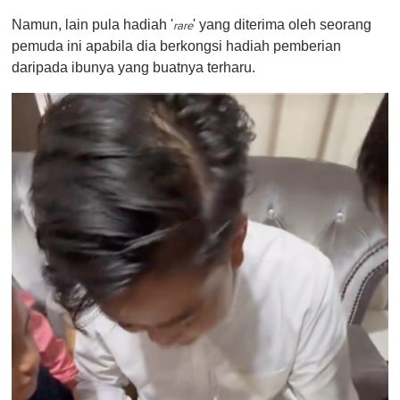
o
Namun, lain pula hadiah '
' yang diterima oleh seorang
f
rare
1
pemuda ini apabila dia berkongsi hadiah pemberian
m
daripada ibunya yang buatnya terharu.
i
n
u
t
e
,
0