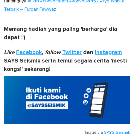
tandingnya
#ukm
#convocation
#konvoukm52
#fyp
Wanita
Terbaik – Furqan Fawwaz
Memang hadiah yang paling 'berharga' dia
dapat :')
Like
Facebook
,
follow
Twitter
dan
Instagram
SAYS Seismik serta temui segala cerita 'mesti
kongsi' sekarang!
Image via
SAYS Seismik