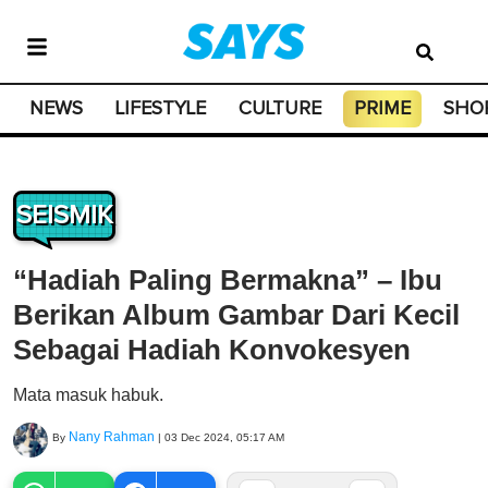
NEWS
LIFESTYLE
CULTURE
PRIME
SHO
SEISMIK
“Hadiah Paling Bermakna” – Ibu
Berikan Album Gambar Dari Kecil
Sebagai Hadiah Konvokesyen
Mata masuk habuk.
Nany Rahman
By
|
03 Dec 2024, 05:17 AM