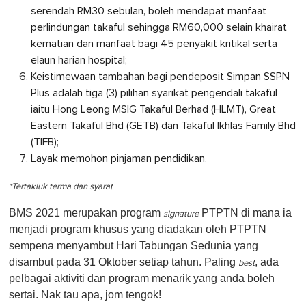
serendah RM30 sebulan, boleh mendapat manfaat
perlindungan takaful sehingga RM60,000 selain khairat
kematian dan manfaat bagi 45 penyakit kritikal serta
elaun harian hospital;
Keistimewaan tambahan bagi pendeposit Simpan SSPN
Plus adalah tiga (3) pilihan syarikat pengendali takaful
iaitu Hong Leong MSIG Takaful Berhad (HLMT), Great
Eastern Takaful Bhd (GETB) dan Takaful Ikhlas Family Bhd
(TIFB);
Layak memohon pinjaman pendidikan.
*Tertakluk terma dan syarat
BMS 2021 merupakan program
PTPTN di mana ia
signature
menjadi program khusus yang diadakan oleh PTPTN
sempena menyambut Hari Tabungan Sedunia yang
disambut pada 31 Oktober setiap tahun. Paling
, ada
best
pelbagai aktiviti dan program menarik yang anda boleh
sertai. Nak tau apa, jom tengok!