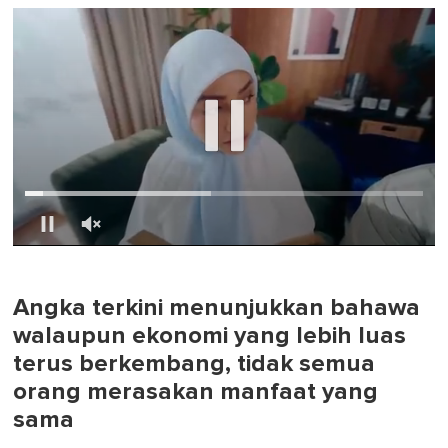
0
of
1
minute,
Angka terkini menunjukkan bahawa
0
walaupun ekonomi yang lebih luas
terus berkembang, tidak semua
orang merasakan manfaat yang
sama