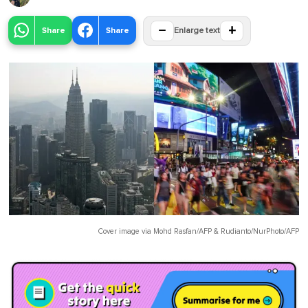
−
+
Share
Share
Enlarge text
Cover image via
Mohd Rasfan/AFP
&
Rudianto/NurPhoto/AFP