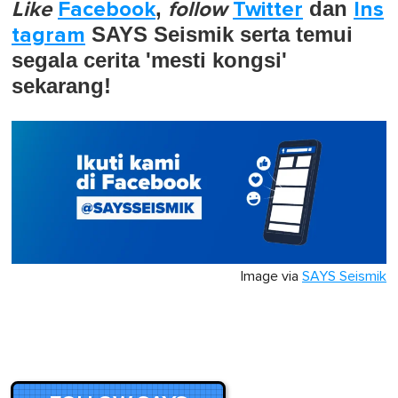
Like
Facebook
,
follow
Twitter
dan
Ins
tagram
SAYS Seismik serta temui
segala cerita 'mesti kongsi'
sekarang!
Image via
SAYS Seismik