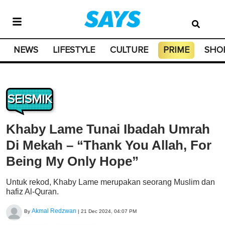
NEWS
LIFESTYLE
CULTURE
PRIME
SHO
SEISMIK
Khaby Lame Tunai Ibadah Umrah
Di Mekah – “Thank You Allah, For
Being My Only Hope”
Untuk rekod, Khaby Lame merupakan seorang Muslim dan
hafiz Al-Quran.
Akmal Redzwan
By
|
21 Dec 2024, 04:07 PM