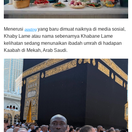
0
o
Menerusi
yang baru dimuat naiknya di media sosial,
f
posting
1
Khaby Lame atau nama sebenarnya Khabane Lame
m
kelihatan sedang menunaikan ibadah umrah di hadapan
i
n
Kaabah di Mekah, Arab Saudi.
u
t
e
,
0