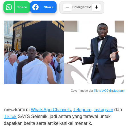
−
+
Share
Share
Enlarge text
Cover image via
@khaby00 (Instagram)
kami di
,
,
dan
WhatsApp Channels
Telegram
Instagram
Follow
SAYS Seismik, jadi antara yang terawal untuk
TikTok
dapatkan berita serta artikel-artikel menarik.