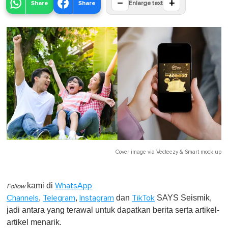
−
+
Share
Share
Enlarge text
Cover image via
Vecteezy
&
Smart mock up
kami di
WhatsApp
Follow
,
,
dan
SAYS Seismik,
Channels
Telegram
Instagram
TikTok
jadi antara yang terawal untuk dapatkan berita serta artikel-
artikel menarik.