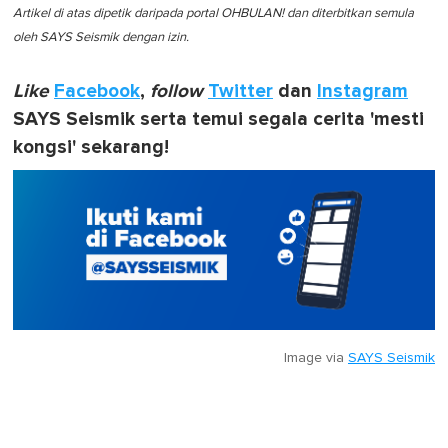
Artikel di atas dipetik daripada portal OHBULAN! dan diterbitkan semula
oleh SAYS Seismik dengan izin.
Like
Facebook
,
follow
Twitter
dan
Instagram
SAYS Seismik serta temui segala cerita 'mesti
kongsi' sekarang!
Image via
SAYS Seismik