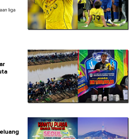
aan liga
ar
uta
peluang