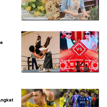
ja
Angkat