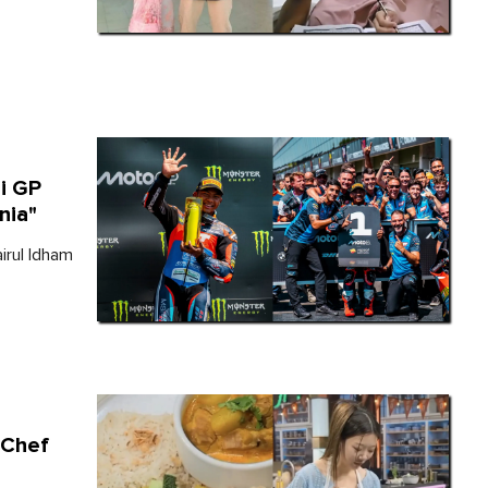
i GP
nia"
irul Idham
rChef