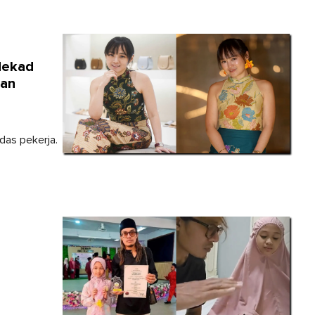
Nekad
an
das pekerja.