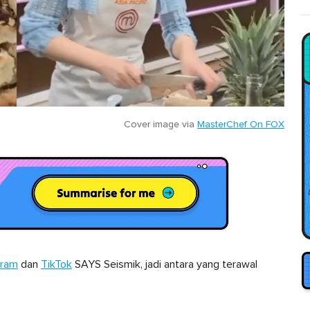
Cover image via
MasterChef On FOX
gram
dan
TikTok
SAYS Seismik, jadi antara yang terawal