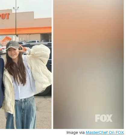
Image via
MasterChef On FOX