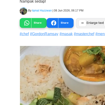
Nampak sedap!
By
Iqmal Hazzwan
|
08 Jun 2026, 06:17 PM
−
Share
Share
Enlarge text
#
chef
#
GordonRamsay
#
masak
#
masterchef
#
men