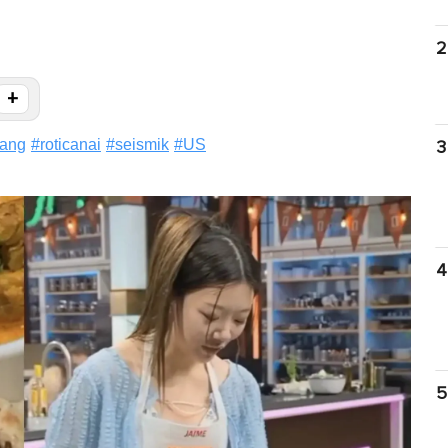
2
+
ang
#
roticanai
#
seismik
#
US
3
4
5