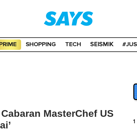
PRIME
SHOPPING
TECH
#JU
SEISMIK
 Cabaran MasterChef US
1
ai’