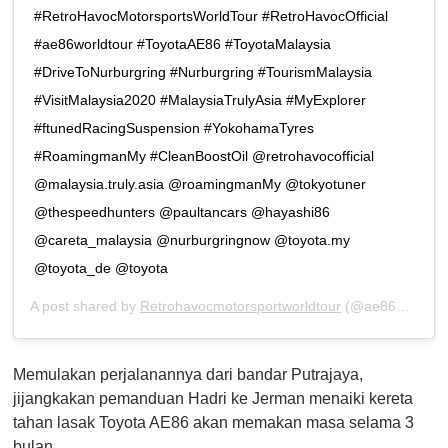
#RetroHavocMotorsportsWorldTour #RetroHavocOfficial
#ae86worldtour #ToyotaAE86 #ToyotaMalaysia
#DriveToNurburgring #Nurburgring #TourismMalaysia
#VisitMalaysia2020 #MalaysiaTrulyAsia #MyExplorer
#ftunedRacingSuspension #YokohamaTyres
#RoamingmanMy #CleanBoostOil @retrohavocofficial
@malaysia.truly.asia @roamingmanMy @tokyotuner
@thespeedhunters @paultancars @hayashi86
@careta_malaysia @nurburgringnow @toyota.my
@toyota_de @toyota
A post shared by
Retrohavocmotorsportworldtour
(@ae86worldtour) on
Memulakan perjalanannya dari bandar Putrajaya,
jijangkakan pemanduan Hadri ke Jerman menaiki kereta
tahan lasak Toyota AE86 akan memakan masa selama 3
bulan.