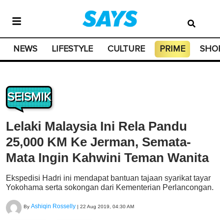
NEWS
LIFESTYLE
CULTURE
PRIME
SHO
SEISMIK
Lelaki Malaysia Ini Rela Pandu
25,000 KM Ke Jerman, Semata-
Mata Ingin Kahwini Teman Wanita
Ekspedisi Hadri ini mendapat bantuan tajaan syarikat tayar
Yokohama serta sokongan dari Kementerian Perlancongan.
Ashiqin Rosselly
By
|
22 Aug 2019, 04:30 AM