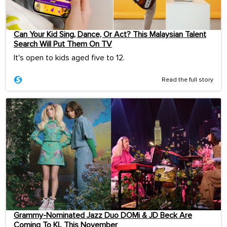
Can Your Kid Sing, Dance, Or Act? This Malaysian Talent
Search Will Put Them On TV
It's open to kids aged five to 12.
Read the full story
Grammy-Nominated Jazz Duo DOMi & JD Beck Are
Coming To KL This November