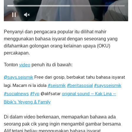
0
o
Penyanyi dan pengacara popular itu dilihat mahir
f
1
menggunakan bahasa isyarat dengan seseorang yang
m
difahamkan golongan orang kelainan upaya (OKU)
i
n
percakapan.
u
t
Tonton
penuh itu di bawah:
video
e
,
0
@says.seismik
Free dari gosip, berbakat tahu bahasa isyarat
lagi. Macam ni la idola
#seismik
#beritasosial
#saysseismik
#socialnews
#fyp
@alifsatar
original sound – Kak Lina –
Bibik's Yeyeng & Family
Di dalam video berkenaan, memaparkan bahawa ada
seorang pak cik yang ingin mengambil gambar bersama
Alif tetapi beliau menggunakan bahasa isyarat.