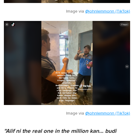
Image via
@johnlemmonn (TikTok)
Image via
@johnlemmonn (TikTok)
"Alif ni the real one in the million kan… budi