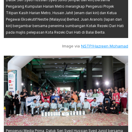
Datuk Seri Syed Hussian Syed Junid (empat dari kiri) bersama
Pengarang Kumpulan Harian Metro merangkap Pengerusi Projek
Titipan Kasih Harian Metro, Husain Jahit (enam dari kiri) dan Ketua
Pegawai Eksekutif Nestle (Malaysia) Berhad, Juan Aranols (lapan dari
kiri) bergambar bersama penerima sumbangan Kotak Rezeki Dari Hati
pada majlis pelepasan Kota Rezeki Dari Hati di Balai Berita.
Image via
NSTP/Hazreen Mohamad
Pengerusi Media Prima, Datuk Seri Syed Hussian Syed Junid bersama