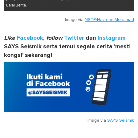
Balai Berita.
Image via
NSTP/Hazreen Mohamad
Like
Facebook
,
follow
Twitter
dan
Instagram
SAYS Seismik serta temui segala cerita 'mesti
kongsi' sekarang!
Image via
SAYS Seismik