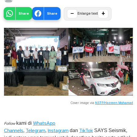
−
+
Share
Share
Enlarge text
Cover image via
NSTP/Hazreen Mohamad
kami di
WhatsApp
Follow
,
,
dan
SAYS Seismik,
Channels
Telegram
Instagram
TikTok