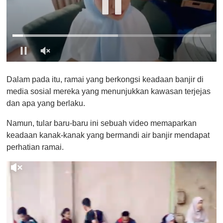
0
o
Dalam pada itu, ramai yang berkongsi keadaan banjir di
f
1
media sosial mereka yang menunjukkan kawasan terjejas
m
dan apa yang berlaku.
i
n
u
Namun, tular baru-baru ini sebuah video memaparkan
t
keadaan kanak-kanak yang bermandi air banjir mendapat
e
,
perhatian ramai.
0