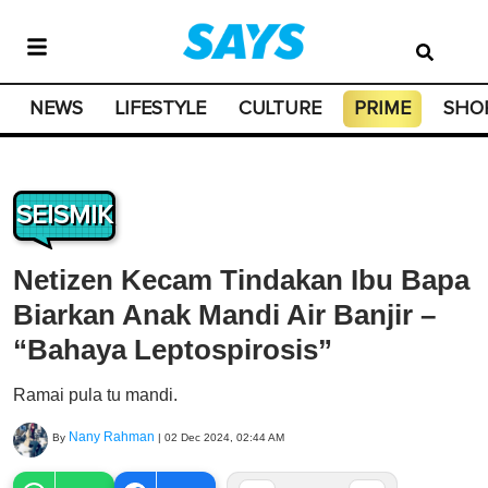
NEWS
LIFESTYLE
CULTURE
PRIME
SHO
SEISMIK
Netizen Kecam Tindakan Ibu Bapa
Biarkan Anak Mandi Air Banjir –
“Bahaya Leptospirosis”
Ramai pula tu mandi.
Nany Rahman
By
|
02 Dec 2024, 02:44 AM