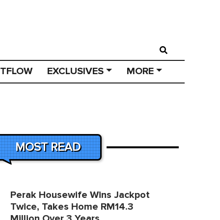
STFLOW
EXCLUSIVES
MORE
MOST READ
Perak Housewife Wins Jackpot
Twice, Takes Home RM14.3
Million Over 3 Years