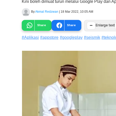
Kini boleh dimuat turun melalui Google Play dan Ap
By
Akmal Redzwan
|
18 Mar 2022, 10:05 AM
−
Share
Share
Enlarge text
#
Aplikasi
#
appstore
#
googleplay
#
seismik
#
teknol