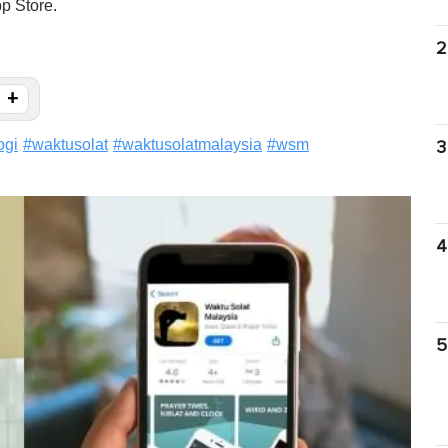
p Store.
2
+
ogi
#
waktusolat
#
waktusolatmalaysia
#
wsm
3
4
5