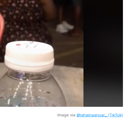
Image via
@rahainaanuar_ (TikTok)