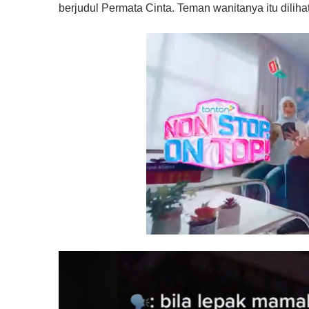
berjudul Permata Cinta. Teman wanitanya itu dilih
0
o
f
1
m
i
n