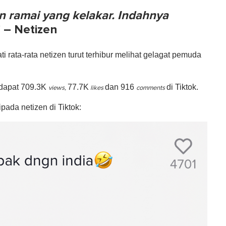
 ramai yang kelakar. Indahnya
" – Netizen
 rata-rata netizen turut terhibur melihat gelagat pemuda
endapat 709.3K
77.7
K
dan 916
di Tiktok.
views,
likes
comments
pada netizen di Tiktok: