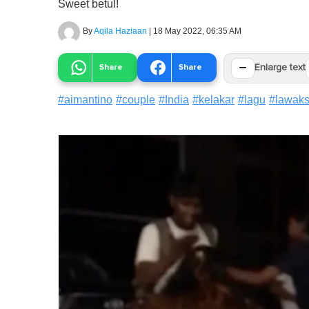
Sweet betul!
By
Aqila Haziaan
|
18 May 2022, 06:35 AM
−
Share
Share
Enlarge text
#
aimantino
#
couple
#
India
#
kelakar
#
lagu
#
lawak