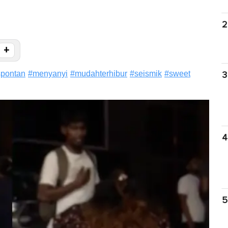
2
+
spontan
#
menyanyi
#
mudahterhibur
#
seismik
#
sweet
3
4
5