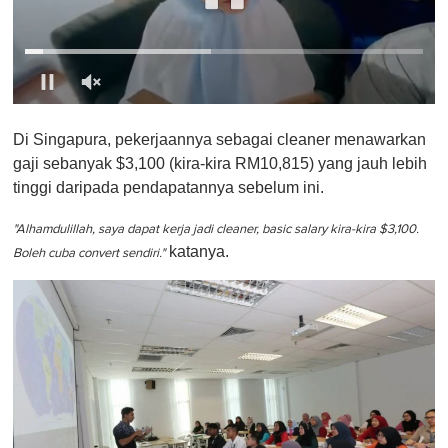
0
o
Di Singapura, pekerjaannya sebagai cleaner menawarkan
f
1
gaji sebanyak $3,100 (kira-kira RM10,815) yang jauh lebih
m
tinggi daripada pendapatannya sebelum ini.
i
n
u
"Alhamdulillah, saya dapat kerja jadi cleaner, basic salary kira-kira $3,100.
t
katanya.
e
Boleh cuba convert sendiri."
,
0