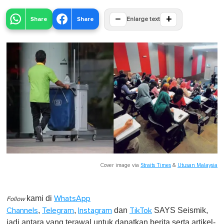
−
+
Share
Share
Enlarge text
Cover image via
Straits Times
&
Utusan Malaysia
kami di
WhatsApp
Follow
,
,
dan
SAYS Seismik,
Channels
Telegram
Instagram
TikTok
jadi antara yang terawal untuk dapatkan berita serta artikel-