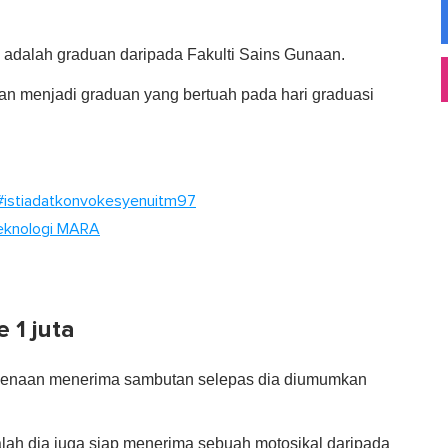
u adalah graduan daripada Fakulti Sains Gunaan.
an menjadi graduan yang bertuah pada hari graduasi
#istiadatkonvokesyenuitm97
 Teknologi MARA
 1 juta
berkenaan menerima sambutan selepas dia diumumkan
alah dia juga siap menerima sebuah motosikal daripada