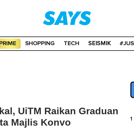
PRIME
SHOPPING
TECH
#JU
SEISMIK
kal, UiTM Raikan Graduan
1
uta Majlis Konvo