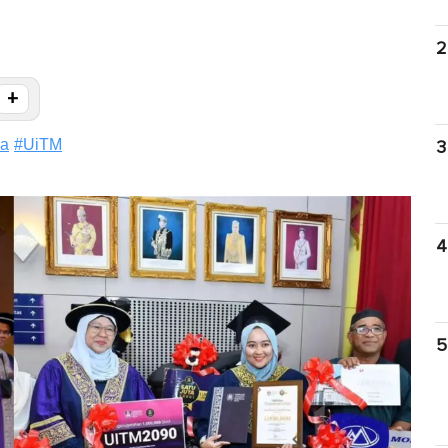
2
+
ma
#
UiTM
3
4
5