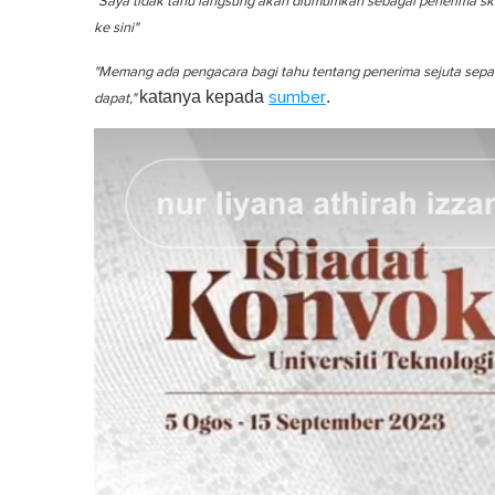
"Saya tidak tahu langsung akan diumumkan sebagai penerima skro
n
u
ke sini"
t
e
"Memang ada pengacara bagi tahu tentang penerima sejuta sepan
,
0
katanya kepada
.
sumber
dapat,"
V
o
l
u
m
e
0
%