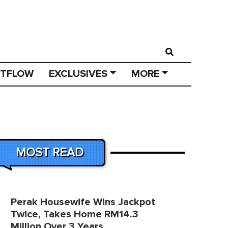
STFLOW
EXCLUSIVES
MORE
MOST READ
Perak Housewife Wins Jackpot
Twice, Takes Home RM14.3
Million Over 3 Years