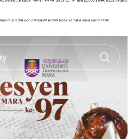
l ke sejuta pada majlis hari ini. Saya cuma rasa gugup sejak mula datang
jang istiadat konvokesyen tetapi tidak sangka saya yang akan