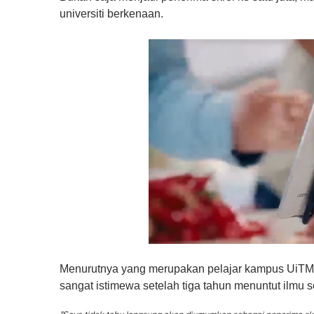
universiti berkenaan.
0
o
Menurutnya yang merupakan pelajar kampus UiTM A
f
1
sangat istimewa setelah tiga tahun menuntut ilmu s
m
i