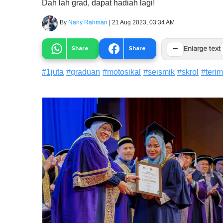
Dah lah grad, dapat hadiah lagi!
By
Nany Rahman
|
21 Aug 2023, 03:34 AM
−
Share
Share
Enlarge text
#
1juta
#
graduan
#
motosikal
#
seismik
#
skrol
#
teri